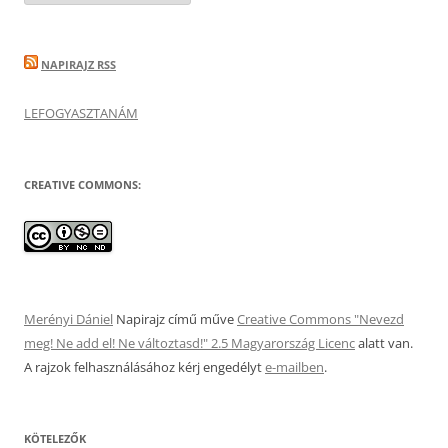
ez
volt
NAPIRAJZ RSS
LEFOGYASZTANÁM
CREATIVE COMMONS:
Merényi Dániel
Napirajz
című műve
Creative Commons "Nevezd
meg! Ne add el! Ne változtasd!" 2.5 Magyarország Licenc
alatt van.
A rajzok felhasználásához kérj engedélyt
e-mailben
.
KÖTELEZŐK