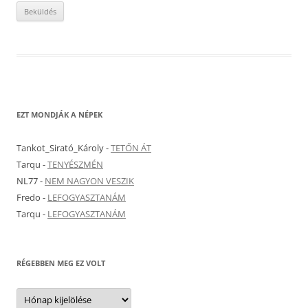
EZT MONDJÁK A NÉPEK
Tankot_Sirató_Károly
-
TETŐN ÁT
Tarqu
-
TENYÉSZMÉN
NL77
-
NEM NAGYON VESZIK
Fredo
-
LEFOGYASZTANÁM
Tarqu
-
LEFOGYASZTANÁM
RÉGEBBEN MEG EZ VOLT
Régebben
meg