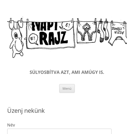
SÚLYOSBÍTVA AZT, AMI AMÚGY IS.
Kilépés
Menü
a
tartalomba
Üzenj nekünk
Név