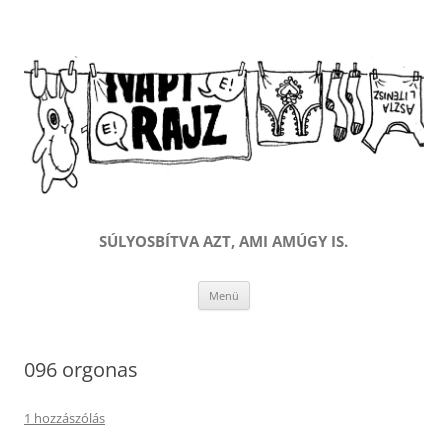
SÚLYOSBÍTVA AZT, AMI AMÚGY IS.
Kilépés
Menü
a
tartalomba
096 orgonas
1 hozzászólás