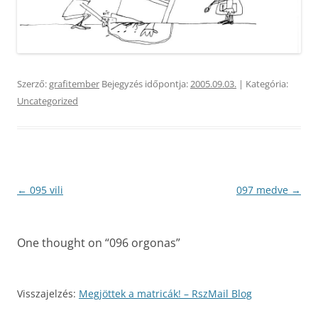
Szerző:
grafitember
Bejegyzés időpontja:
2005.09.03.
| Kategória:
Uncategorized
Bejegyzés
←
095 vili
097 medve
→
navigáció
One thought on “
096 orgonas
”
Visszajelzés:
Megjöttek a matricák! – RszMail Blog