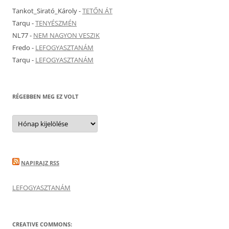
Tankot_Sirató_Károly
-
TETŐN ÁT
Tarqu
-
TENYÉSZMÉN
NL77
-
NEM NAGYON VESZIK
Fredo
-
LEFOGYASZTANÁM
Tarqu
-
LEFOGYASZTANÁM
RÉGEBBEN MEG EZ VOLT
Régebben
meg
ez
volt
NAPIRAJZ RSS
LEFOGYASZTANÁM
CREATIVE COMMONS: