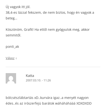
Új vagyok itt jól.
38,4-es lázzal fekszem, de nem biztos, hogy én vagyok a
beteg…
Köszönöm, Grafit! Ha ettől nem gyógyulok meg, akkor
semmitől.
ponti_ak
↓
Válasz
Katta
2007.03.10. - 11:26
bölcsészlábtartás xD..kurvára igaz..a menyét nagyon
édes..és az irószerfejü barátok wáháháhááá XDXDXDD