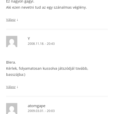
Ez nagyon gagyi.
Aki ezen nevetni tud az egy szánalmas véglény.
↓
Válasz
Y
2008.11.18. - 20:43
Blera.
Kérlek, folyamatosan kussolva játszódjál tovább,
basszájba:)
↓
Válasz
atomgape
2009.03.01. - 20:03