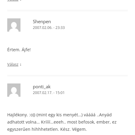
Shenpen
2007.02.06. - 23:33
Értem. Ájfe!
↓
Válasz
ponti_ak
2007.02.17. - 15:01
Hajlékony. :o)) (mint egy kis menyét…) váááá ..Anyád
adhatott volna… Kríííí…eeeh.. most befosok, ember, ez
egyszerűen hihhhetetlen. Kész. Végem.