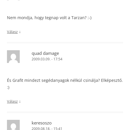
Nem mondja, hogy tegnap volt a Tarzan? :-)
↓
Válasz
quad damage
2009.03.09. - 17:54
És Grafit mindezt segédanyagok nélkül csinálja? Elképesztő.
:)
↓
Válasz
keresoszo
2009.08.18. - 15:41