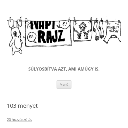
SÚLYOSBÍTVA AZT, AMI AMÚGY IS.
Kilépés
Menü
a
tartalomba
103 menyet
20 hozzászólás