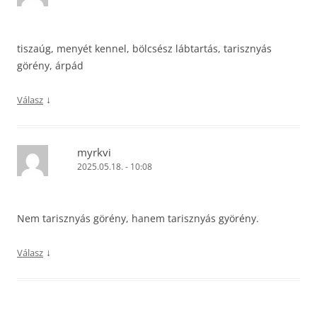
tiszaúg, menyét kennel, bölcsész lábtartás, tarisznyás
görény, árpád
↓
Válasz
myrkvi
2025.05.18. - 10:08
Nem tarisznyás görény, hanem tarisznyás györény.
↓
Válasz