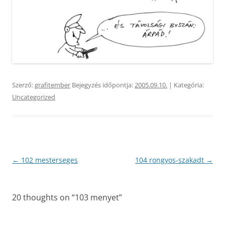
Szerző:
grafitember
Bejegyzés időpontja:
2005.09.10.
| Kategória:
Uncategorized
Bejegyzés
←
102 mesterseges
104 rongyos-szakadt
→
navigáció
20 thoughts on “
103 menyet
”