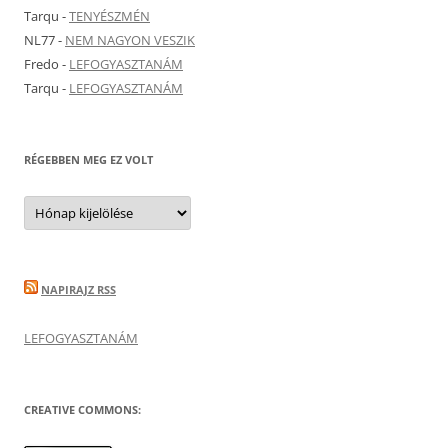
Tarqu
-
TENYÉSZMÉN
NL77
-
NEM NAGYON VESZIK
Fredo
-
LEFOGYASZTANÁM
Tarqu
-
LEFOGYASZTANÁM
RÉGEBBEN MEG EZ VOLT
Régebben
meg
ez
volt
NAPIRAJZ RSS
LEFOGYASZTANÁM
CREATIVE COMMONS: