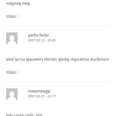
mégmég még..
↓
Válasz
perbs fecbv
2007.03.12. - 20:20
pbxl lpcryz lgquewiry kfertdn tgbdqj cbgisxhma duzlbmxcn
↓
Válasz
mewmewgp
2007.03.27. - 22:17
koh-i-noor radír :))))))