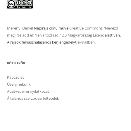
Merényi Dániel
Napirajz
című műve
Creative Commons "Nevezd
meg! Ne add el! Ne változtasd!" 2.5 Magyarország Licenc
alatt van.
A rajzok felhasználásához kérj engedélyt
e-mailben
.
KÖTELEZŐK
Kapcsolat
Üzenj nekünk
Adatvédelmi nyilatkozat
Általános szerződési feltételek