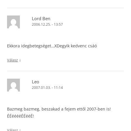
Lord Ben
2006.12.25. - 13:57
Ekkora idegbetegséget…XDegyik kedvenc csáó
↓
Válasz
Leo
2007.01.03. - 11:14
Bazmeg bazmeg, beszakad a fejem ettől 2007-ben is!
ÉÉééééÉÉééÉ!
↓
Válasz