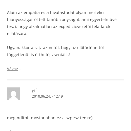
Alain az empátia és a hivatástudat olyan mértékű
hiányosságairól tett tanúbizonyságot, ami egyértelművé
teszi, hogy alkalmatlan az expedícióvezetői feladatok
ellátására.
Ugyanakkor a rajz azon túl, hogy az előtörténettől
függetlenül is érthető, zseniális!
↓
Válasz
gif
2010.06.24. - 12:19
meginditott mostanaban ez a szpesz tema:)