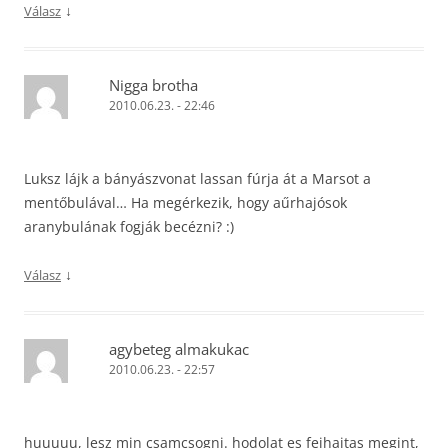
↓
Válasz
Nigga brotha
2010.06.23. - 22:46
Luksz lájk a bányászvonat lassan fúrja át a Marsot a
mentőbulával… Ha megérkezik, hogy aűrhajósok
aranybulának fogják becézni? :)
↓
Válasz
agybeteg almakukac
2010.06.23. - 22:57
huuuuu, lesz min csamcsogni. hodolat es fejhajtas megint,