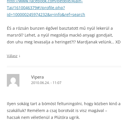
http://www.facebook.com/people/Alain-
Tai/1610046379#!/profile.php?
id=100000245974232&v=info&ref=search
ÉS a rózsán bunzen égővel basztatott mű nyúl lekerül a
marsról? Lehet, a nyúl megoldja mackó anyagi gondjait,
don uhu meg levasalja a heringet?!? Mardjanak velünk… XD
↓
Válasz
Vipera
2010.06.24. - 11:07
Ilyen sokáig tart a bömöst feltuningolni, hogy közben kinő a
szakálluk? Remélem a csaj borotvát is visz magával –
hacsak nem véletlenül a Plútóra ugrik.