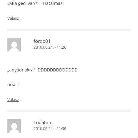
„Mia geci van?” – Hatalmas!
↓
Válasz
fordp01
2010.06.24. - 11:26
„anyádnakra” :DDDDDDDDDDDDD
óriási
↓
Válasz
Tudatom
2010.06.24. - 11:36