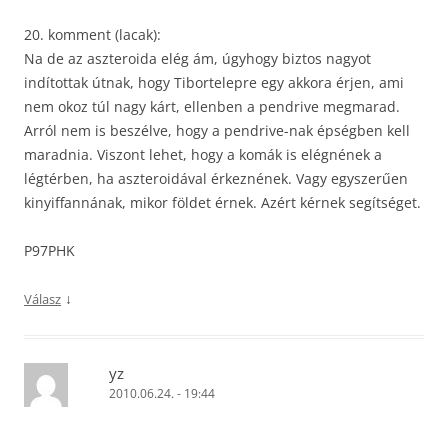
20. komment (lacak):
Na de az aszteroida elég ám, úgyhogy biztos nagyot
indítottak útnak, hogy Tibortelepre egy akkora érjen, ami
nem okoz túl nagy kárt, ellenben a pendrive megmarad.
Arról nem is beszélve, hogy a pendrive-nak épségben kell
maradnia. Viszont lehet, hogy a komák is elégnének a
légtérben, ha aszteroidával érkeznének. Vagy egyszerűen
kinyiffannának, mikor földet érnek. Azért kérnek segítséget.
P97PHK
↓
Válasz
yz
2010.06.24. - 19:44