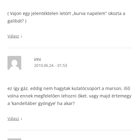
( Vajon egy jelentéktelen letört „kurva napelem” okozta a
galibát? )
↓
Válasz
imi
2010.06.24. - 01:53
ez így gáz. eddig nem hagytak kutatócsoport a marson, illő
volna ennek megfelelően lehozni őket. vagy majd értemegy
a ‘kandelláber gyöngye’ ha akar?
↓
Válasz