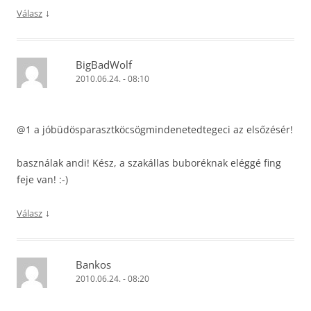
↓
Válasz
BigBadWolf
2010.06.24. - 08:10
@1 a jóbüdösparasztköcsögmindenetedtegeci az elsőzésér!
basználak andi! Kész, a szakállas buboréknak eléggé fing
feje van! :-)
↓
Válasz
Bankos
2010.06.24. - 08:20