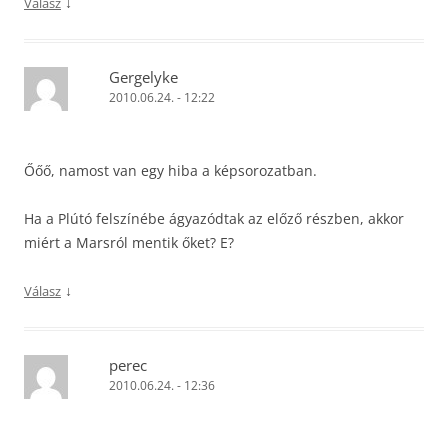
↓
Válasz
Gergelyke
2010.06.24. - 12:22
Őőő, namost van egy hiba a képsorozatban.
Ha a Plútó felszínébe ágyazódtak az előző részben, akkor
miért a Marsról mentik őket? E?
↓
Válasz
perec
2010.06.24. - 12:36