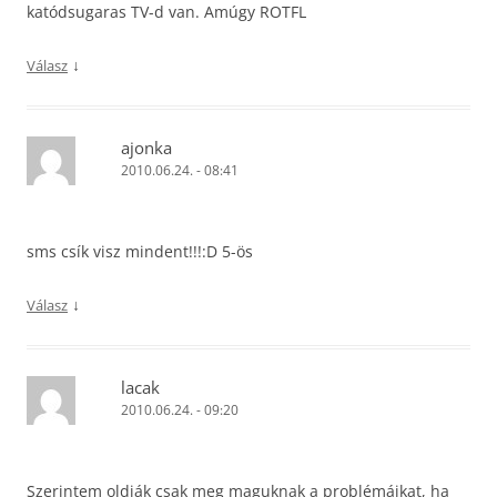
katódsugaras TV-d van. Amúgy ROTFL
↓
Válasz
ajonka
2010.06.24. - 08:41
sms csík visz mindent!!!:D 5-ös
↓
Válasz
lacak
2010.06.24. - 09:20
Szerintem oldják csak meg maguknak a problémáikat, ha