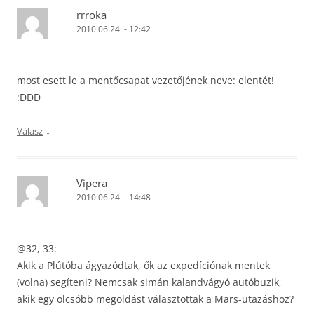
rrroka
2010.06.24. - 12:42
most esett le a mentőcsapat vezetőjének neve: elentét!
:DDD
↓
Válasz
Vipera
2010.06.24. - 14:48
@32, 33:
Akik a Plútóba ágyazódtak, ők az expedíciónak mentek
(volna) segíteni? Nemcsak simán kalandvágyó autóbuzik,
akik egy olcsóbb megoldást választottak a Mars-utazáshoz?