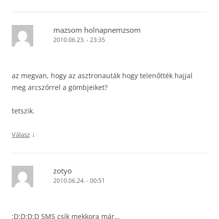
mazsom holnapnemzsom
2010.06.23. - 23:35
az megvan, hogy az asztronauták hogy telenőtték hajjal
meg arcszőrrel a gömbjeiket?
tetszik.
↓
Válasz
zotyo
2010.06.24. - 00:51
:D:D:D:D SMS csík mekkora már…