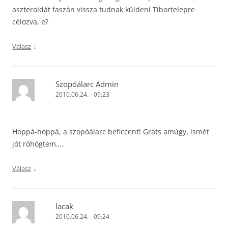
aszteroidát faszán vissza tudnak küldeni Tibortelepre
célozva, e?
↓
Válasz
Szopóálarc Admin
2010.06.24. - 09:23
Hoppá-hoppá, a szopóálarc beficcent! Grats amúgy, ismét
jót röhögtem….
↓
Válasz
lacak
2010.06.24. - 09:24