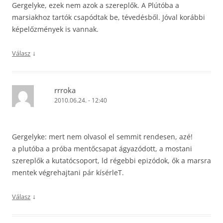
Gergelyke, ezek nem azok a szereplők. A Plútóba a
marsiakhoz tartók csapódtak be, tévedésből. Jóval korábbi
képelőzmények is vannak.
↓
Válasz
rrroka
2010.06.24. - 12:40
Gergelyke: mert nem olvasol el semmit rendesen, azé!
a plutóba a próba mentőcsapat ágyazódott, a mostani
szereplők a kutatócsoport, ld régebbi epizódok, ők a marsra
mentek végrehajtani pár kísérleT.
↓
Válasz