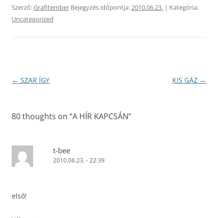
Szerző:
Grafitember
Bejegyzés időpontja:
2010.06.23.
| Kategória:
Uncategorized
Bejegyzés
←
SZAR ÍGY
KIS GÁZ
→
navigáció
80 thoughts on “
A HÍR KAPCSÁN
”
t-bee
2010.06.23. - 22:39
első!