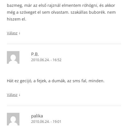
bazmeg, már az első rajznál elmentem röhögni, és akkor
még a szöveget el sem olvastam. szakállas buborék. nem
hiszem el.
↓
Válasz
P.B.
2010.06.24. - 16:52
Hát ez gecijó, a fejek, a dumák, az sms fal, minden.
↓
Válasz
palika
2010.06.24. - 19:01