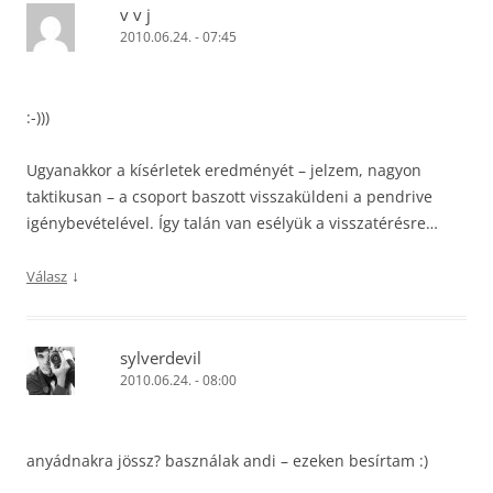
v v j
2010.06.24. - 07:45
:-)))
Ugyanakkor a kísérletek eredményét – jelzem, nagyon
taktikusan – a csoport baszott visszaküldeni a pendrive
igénybevételével. Így talán van esélyük a visszatérésre…
↓
Válasz
sylverdevil
2010.06.24. - 08:00
anyádnakra jössz? basználak andi – ezeken besírtam :)