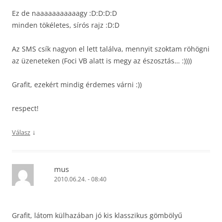
Ez de naaaaaaaaaaagy :D:D:D:D
minden tökéletes, sírós rajz :D:D
Az SMS csík nagyon el lett találva, mennyit szoktam röhögni
az üzeneteken (Foci VB alatt is megy az észosztás… :))))
Grafit, ezekért mindig érdemes várni :))
respect!
↓
Válasz
mus
2010.06.24. - 08:40
Grafit, látom külhazában jó kis klasszikus gömbölyű