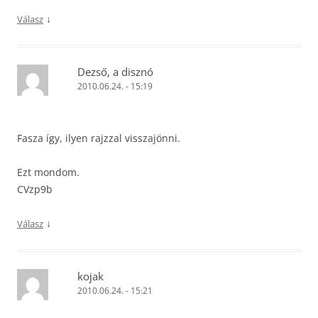
↓
Válasz
Dezső, a disznó
2010.06.24. - 15:19
Fasza így, ilyen rajzzal visszajönni.
Ezt mondom.
CVzp9b
↓
Válasz
kojak
2010.06.24. - 15:21