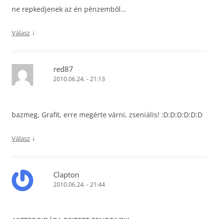
ne repkedjenek az én pénzemből…
↓
Válasz
red87
2010.06.24. - 21:13
bazmeg, Grafit, erre megérte várni, zseniális! :D:D:D:D:D:D
↓
Válasz
Clapton
2010.06.24. - 21:44