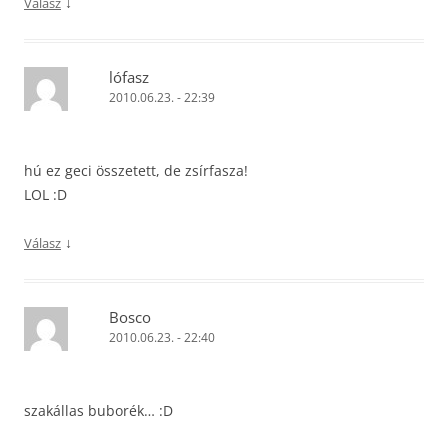
↓
Válasz
lófasz
2010.06.23. - 22:39
hú ez geci összetett, de zsírfasza!
LOL :D
↓
Válasz
Bosco
2010.06.23. - 22:40
szakállas buborék… :D