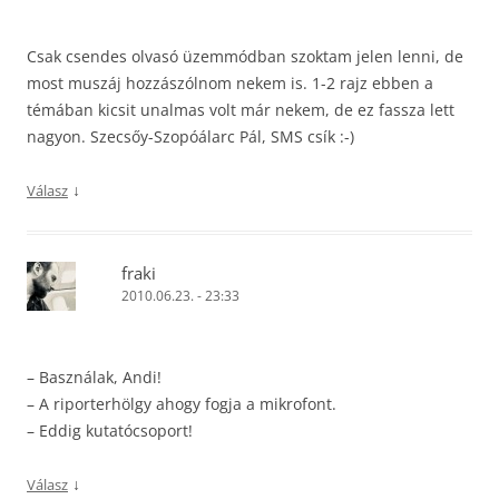
Csak csendes olvasó üzemmódban szoktam jelen lenni, de
most muszáj hozzászólnom nekem is. 1-2 rajz ebben a
témában kicsit unalmas volt már nekem, de ez fassza lett
nagyon. Szecsőy-Szopóálarc Pál, SMS csík :-)
↓
Válasz
fraki
2010.06.23. - 23:33
– Basználak, Andi!
– A riporterhölgy ahogy fogja a mikrofont.
– Eddig kutatócsoport!
↓
Válasz