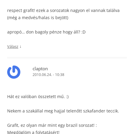
respect grafit! ezek a sorozatok nagyon el vannak találva
(még a medvés/halas is bejött)
apropó… don bagoly pénze hogy áll? :D
↓
Válasz
clapton
2010.06.24. - 10:38
Hát ez valóban összetett mű. :)
Nekem a szakállal meg hajjal telenőtt szkafander teccik.
Grafit, ez olyan már mint egy brazil sorozat! :
Megdöglöm a folytatásért!