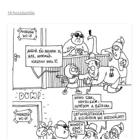
16 hozzászólás