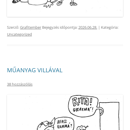
Szerző:
Grafitember
Bejegyzés időpontja:
2026.06.28.
| Kategória:
Uncategorized
MŰANYAG VILLÁVAL
38 hozzászólás