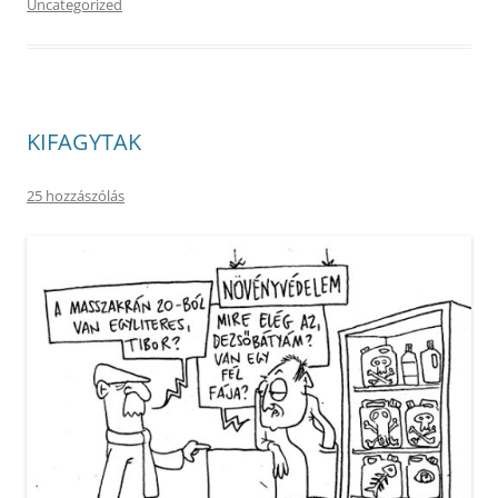
Uncategorized
KIFAGYTAK
25 hozzászólás