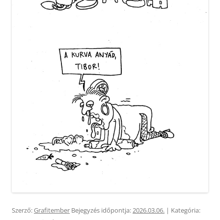
Szerző:
Grafitember
Bejegyzés időpontja:
2026.03.06.
| Kategória: