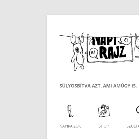
SÚLYOSBÍTVA AZT, AMI AMÚGY IS.
Kilépés
a
tartalomba
NAPIRAJZOK
SHOP
SZULTÁ
SAJÁT FIÓK