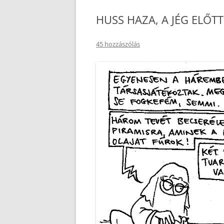
HUSS HAZA, A JÉG ELŐTT
KOSÁR
PÉNZTÁR
45 hozzászólás
KAPCSOLAT
ÜZENJ NEKÜNK