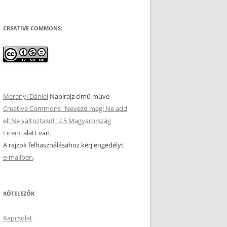
CREATIVE COMMONS:
Merényi Dániel
Napirajz
című műve
Creative Commons "Nevezd meg! Ne add
el! Ne változtasd!" 2.5 Magyarország
Licenc
alatt van.
A rajzok felhasználásához kérj engedélyt
e-mailben
.
KÖTELEZŐK
Kapcsolat