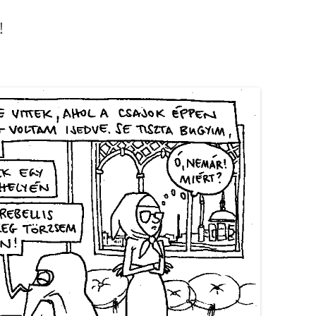
!
NAPIRAJZ ANDROID APP
NAPIRAJZ CHROME WIDGET