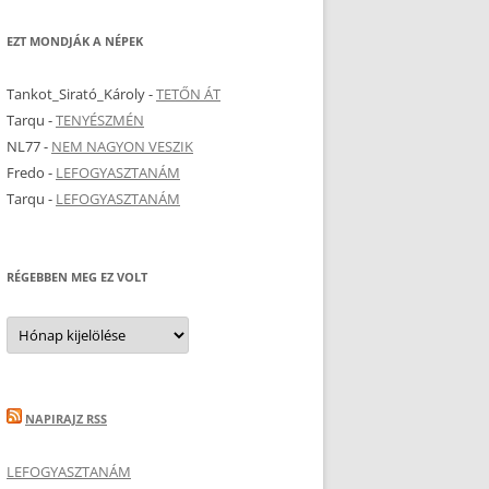
EZT MONDJÁK A NÉPEK
Tankot_Sirató_Károly
-
TETŐN ÁT
Tarqu
-
TENYÉSZMÉN
NL77
-
NEM NAGYON VESZIK
Fredo
-
LEFOGYASZTANÁM
Tarqu
-
LEFOGYASZTANÁM
RÉGEBBEN MEG EZ VOLT
Régebben
meg
ez
volt
NAPIRAJZ RSS
LEFOGYASZTANÁM