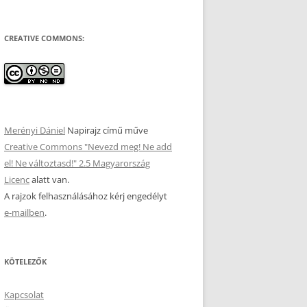
CREATIVE COMMONS:
Merényi Dániel
Napirajz
című műve
Creative Commons "Nevezd meg! Ne add
el! Ne változtasd!" 2.5 Magyarország
Licenc
alatt van.
A rajzok felhasználásához kérj engedélyt
e-mailben
.
KÖTELEZŐK
Kapcsolat