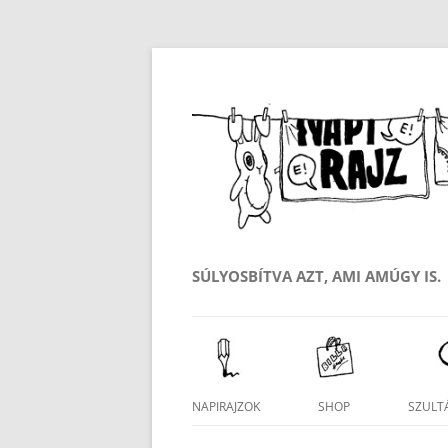
SÚLYOSBÍTVA AZT, AMI AMÚGY IS.
Kilépés
a
tartalomba
NAPIRAJZOK
SHOP
SZULTÁ
SAJÁT FIÓK