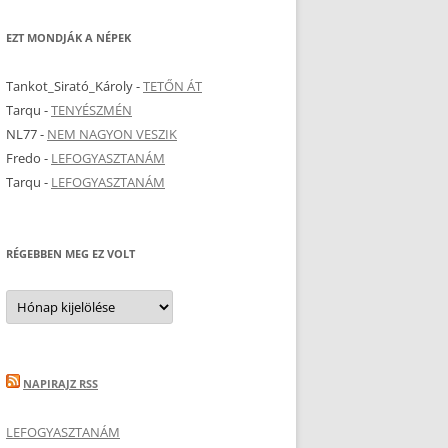
EZT MONDJÁK A NÉPEK
Tankot_Sirató_Károly
-
TETŐN ÁT
Tarqu
-
TENYÉSZMÉN
NL77
-
NEM NAGYON VESZIK
Fredo
-
LEFOGYASZTANÁM
Tarqu
-
LEFOGYASZTANÁM
RÉGEBBEN MEG EZ VOLT
Régebben
meg
ez
volt
NAPIRAJZ RSS
LEFOGYASZTANÁM