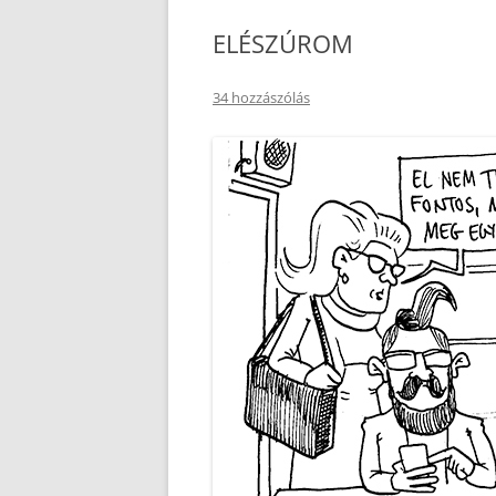
ELÉSZÚROM
KOSÁR
PÉNZTÁR
34 hozzászólás
KAPCSOLAT
ÜZENJ NEKÜNK