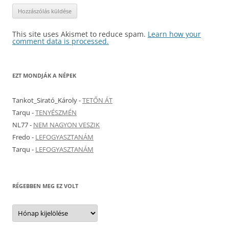
This site uses Akismet to reduce spam.
Learn how your
comment data is processed.
EZT MONDJÁK A NÉPEK
Tankot_Sirató_Károly
-
TETŐN ÁT
Tarqu
-
TENYÉSZMÉN
NL77
-
NEM NAGYON VESZIK
Fredo
-
LEFOGYASZTANÁM
Tarqu
-
LEFOGYASZTANÁM
RÉGEBBEN MEG EZ VOLT
Régebben
meg
ez
volt