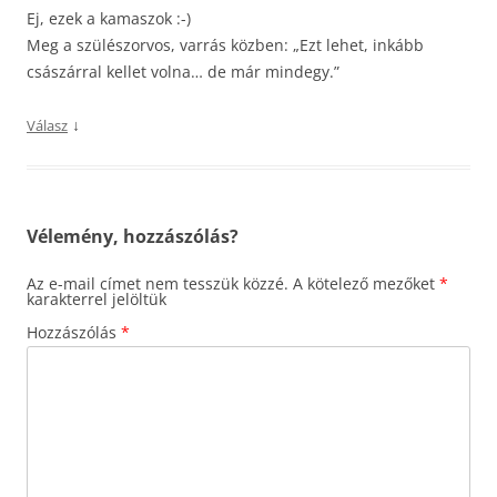
Ej, ezek a kamaszok :-)
Meg a szülészorvos, varrás közben: „Ezt lehet, inkább
császárral kellet volna… de már mindegy.”
↓
Válasz
Vélemény, hozzászólás?
Az e-mail címet nem tesszük közzé.
A kötelező mezőket
*
karakterrel jelöltük
Hozzászólás
*