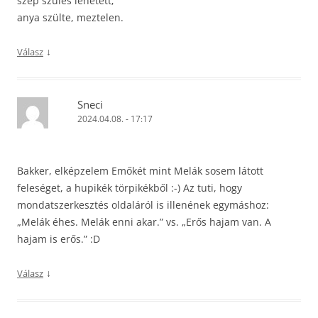
szép szülés lehetett;
anya szülte, meztelen.
↓
Válasz
Sneci
2024.04.08. - 17:17
Bakker, elképzelem Emőkét mint Melák sosem látott
feleséget, a hupikék törpikékből :-) Az tuti, hogy
mondatszerkesztés oldaláról is illenének egymáshoz:
„Melák éhes. Melák enni akar.” vs. „Erős hajam van. A
hajam is erős.” :D
↓
Válasz