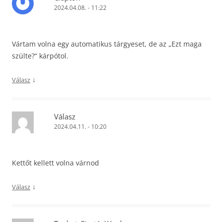
2024.04.08. - 11:22
Vártam volna egy automatikus tárgyeset, de az „Ezt maga
szülte?“ kárpótol.
↓
Válasz
Válasz
2024.04.11. - 10:20
Kettőt kellett volna várnod
↓
Válasz