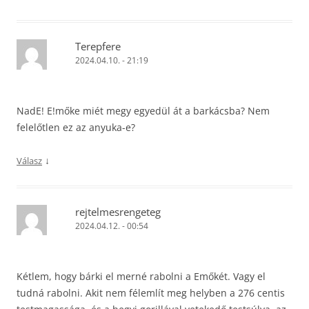
Terepfere
2024.04.10. - 21:19
NadE! E!mőke miét megy egyedül át a barkácsba? Nem
felelőtlen ez az anyuka-e?
↓
Válasz
rejtelmesrengeteg
2024.04.12. - 00:54
Kétlem, hogy bárki el merné rabolni a Emőkét. Vagy el
tudná rabolni. Akit nem félemlít meg helyben a 276 centis