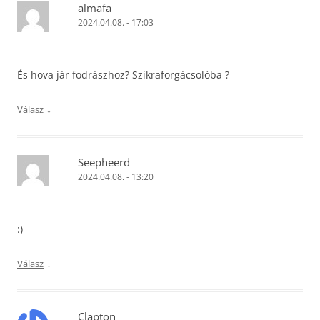
almafa
2024.04.08. - 17:03
És hova jár fodrászhoz? Szikraforgácsolóba ?
↓
Válasz
Seepheerd
2024.04.08. - 13:20
:)
↓
Válasz
Clapton