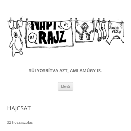
SÚLYOSBÍTVA AZT, AMI AMÚGY IS.
Kilépés
Menü
a
tartalomba
HAJCSAT
32 hozzászólás