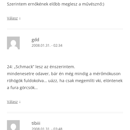
Szerintem ernőkének előbb meglesz a művésznő:)
↓
Válasz
gdd
2008.01.31. - 02:34
24: „Schmack” lesz az énszerintem.
mindenesetre odaver, bár én még mindig a mérőmókuson
röhögök fuldokolva… uázz, ha csak megemlíti vki, elöntenek
a fura görcsök…
↓
Válasz
tibiii
2008.01.31. - 03:48