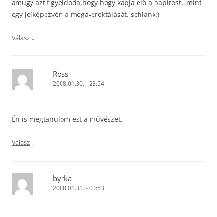
amugy azt figyeldoda,hogy hogy kapja elö a papirost…mint
egy jelképezvén a mega-erektálását. schlank:)
↓
Válasz
Ross
2008.01.30. - 23:54
Én is megtanulom ezt a művészet.
↓
Válasz
byrka
2008.01.31. - 00:53