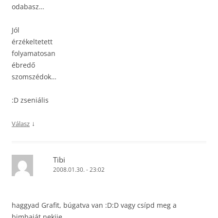
odabasz…
Jól
érzékeltetett
folyamatosan
ébredő
szomszédok…
:D zseniális
↓
Válasz
Tibi
2008.01.30. - 23:02
haggyad Grafit, búgatva van :D:D vagy csípd meg a
bimbaját nekije.