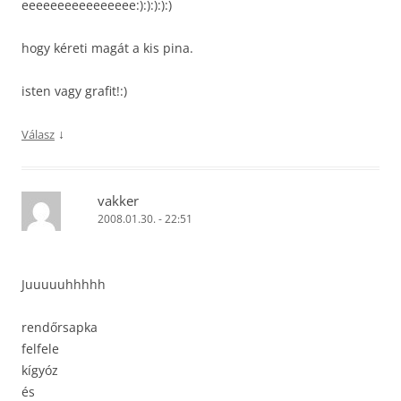
eeeeeeeeeeeeeeee:):):):):)
hogy kéreti magát a kis pina.
isten vagy grafit!:)
↓
Válasz
vakker
2008.01.30. - 22:51
Juuuuuhhhhh
rendőrsapka
felfele
kígyóz
és