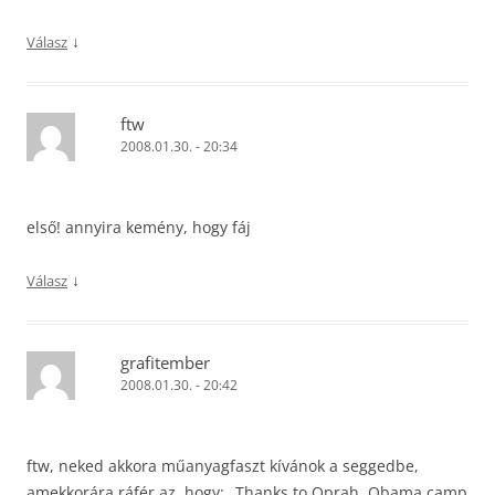
↓
Válasz
ftw
2008.01.30. - 20:34
első! annyira kemény, hogy fáj
↓
Válasz
grafitember
2008.01.30. - 20:42
ftw, neked akkora műanyagfaszt kívánok a seggedbe,
amekkorára ráfér az, hogy: „Thanks to Oprah, Obama camp