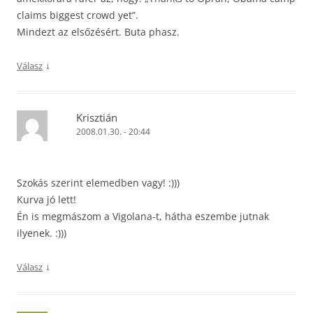
claims biggest crowd yet”.
Mindezt az elsőzésért. Buta phasz.
↓
Válasz
Krisztián
2008.01.30. - 20:44
Szokás szerint elemedben vagy! :)))
Kurva jó lett!
Én is megmászom a Vigolana-t, hátha eszembe jutnak
ilyenek. :)))
↓
Válasz