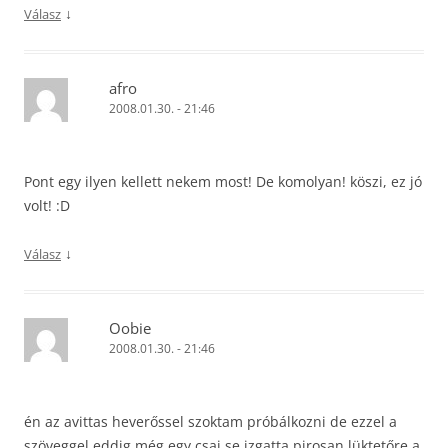
↓
Válasz
afro
2008.01.30. - 21:46
Pont egy ilyen kellett nekem most! De komolyan! köszi, ez jó
volt! :D
↓
Válasz
Oobie
2008.01.30. - 21:46
én az avittas heverőssel szoktam próbálkozni de ezzel a
szöveggel eddig még egy csaj se izgatta pirosan lüktetőre a