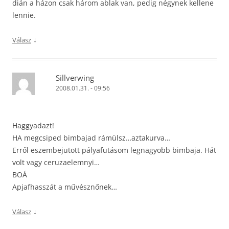
dián a házon csak három ablak van, pedig négynek kellene
lennie.
↓
Válasz
Sillverwing
2008.01.31. - 09:56
Haggyadazt!
HA megcsiped bimbajad rámülsz…aztakurva…
Erről eszembejutott pályafutásom legnagyobb bimbaja. Hát
volt vagy ceruzaelemnyi…
BOÁ
Apjafhasszát a művésznőnek…
↓
Válasz