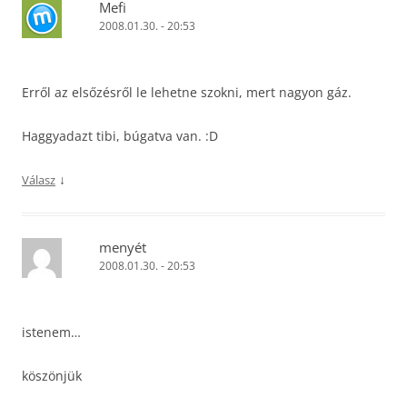
Mefi
2008.01.30. - 20:53
Erről az elsőzésről le lehetne szokni, mert nagyon gáz.
Haggyadazt tibi, búgatva van. :D
↓
Válasz
menyét
2008.01.30. - 20:53
istenem…
köszönjük