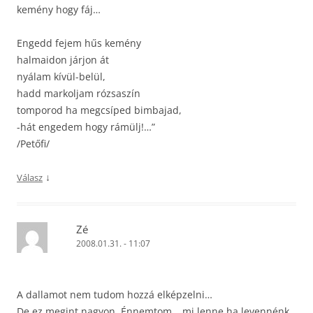
kemény hogy fáj…
Engedd fejem hűs kemény
halmaidon járjon át
nyálam kívül-belül,
hadd markoljam rózsaszín
tomporod ha megcsíped bimbajad,
-hát engedem hogy rámülj!…”
/Petőfi/
↓
Válasz
Zé
2008.01.31. - 11:07
A dallamot nem tudom hozzá elképzelni…
De ez megint nagyon. Énnemtom… mi lenne ha levennénk