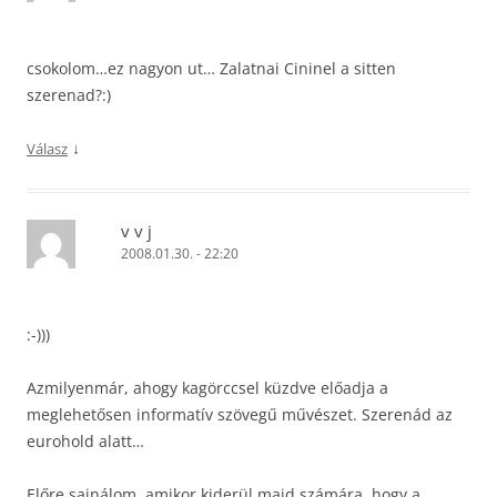
csokolom…ez nagyon ut… Zalatnai Cininel a sitten
szerenad?:)
↓
Válasz
v v j
2008.01.30. - 22:20
:-)))
Azmilyenmár, ahogy kagörccsel küzdve előadja a
meglehetősen informatív szövegű művészet. Szerenád az
eurohold alatt…
Előre sajnálom, amikor kiderül majd számára, hogy a