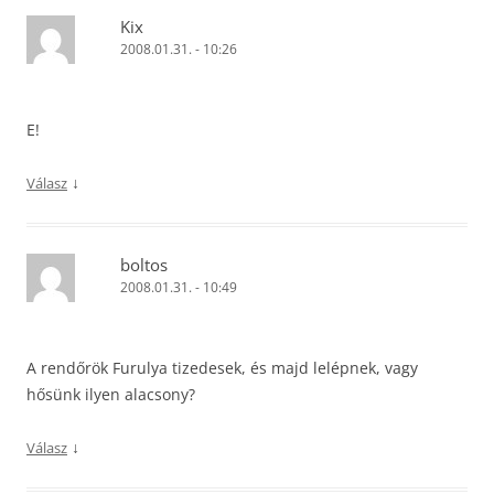
Kix
2008.01.31. - 10:26
E!
↓
Válasz
boltos
2008.01.31. - 10:49
A rendőrök Furulya tizedesek, és majd lelépnek, vagy
hősünk ilyen alacsony?
↓
Válasz