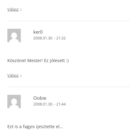
↓
Válasz
ker0
2008.01.30. - 21:32
Köszönet Mester! Ez jólesett :)
↓
Válasz
Oobie
2008.01.30. - 21:44
Ezt is a fagyis ijesztette el…