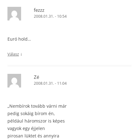
fezzz
2008.01.31. - 10:54
Euró hold…
↓
Válasz
Zé
2008.01.31. - 11:04
„Nembírok tovább várni már
pedig sokáig bírom én,
például háromszor is képes
vagyok egy éjjelen
pirosan lüktet és annyira