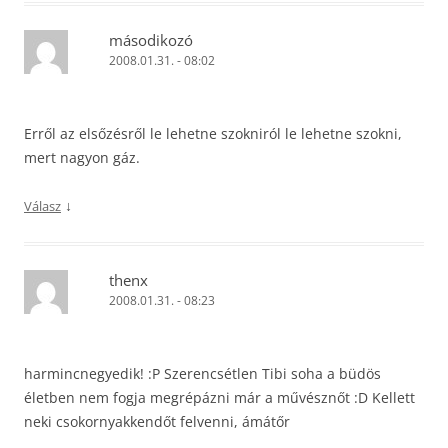
másodikozó
2008.01.31. - 08:02
Erről az elsőzésről le lehetne szokniról le lehetne szokni,
mert nagyon gáz.
↓
Válasz
thenx
2008.01.31. - 08:23
harmincnegyedik! :P Szerencsétlen Tibi soha a büdös
életben nem fogja megrépázni már a művésznőt :D Kellett
neki csokornyakkendőt felvenni, ámátőr