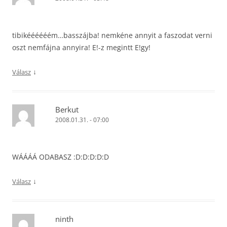
tibikéééééém…basszájba! nemkéne annyit a faszodat verni
oszt nemfájna annyira! E!-z megintt E!gy!
↓
Válasz
Berkut
2008.01.31. - 07:00
WÁÁÁÁ ODABASZ :D:D:D:D:D
↓
Válasz
ninth