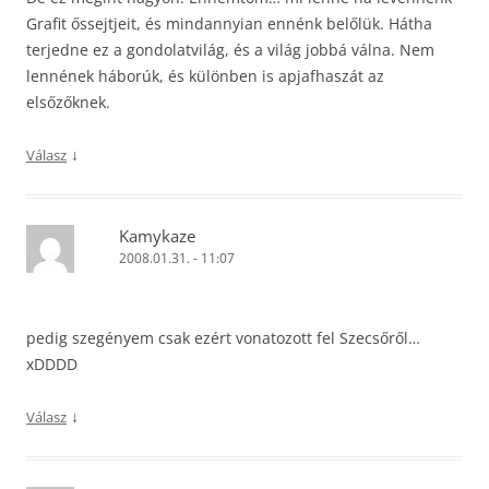
Grafit őssejtjeit, és mindannyian ennénk belőlük. Hátha
terjedne ez a gondolatvilág, és a világ jobbá válna. Nem
lennének háborúk, és különben is apjafhaszát az
elsőzőknek.
↓
Válasz
Kamykaze
2008.01.31. - 11:07
pedig szegényem csak ezért vonatozott fel Szecsőről…
xDDDD
↓
Válasz