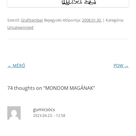
Szerző:
Grafitember
Bejegyzés időpontja:
2008.01.30.
| Kategória:
Uncategorized
Bejegyzés
←
MÉRŐ
POW
→
navigáció
74 thoughts on “
MONDOM MAGÁNAK
”
gumicsöcs
2023.04.23. - 12:58