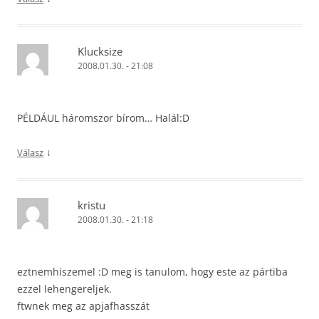
Klucksize
2008.01.30. - 21:08
PÉLDÁUL háromszor bírom… Halál:D
↓
Válasz
kristu
2008.01.30. - 21:18
eztnemhiszemel :D meg is tanulom, hogy este az pártiba
ezzel lehengereljek.
ftwnek meg az apjafhasszát