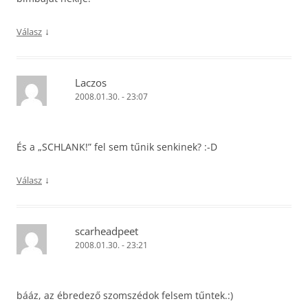
↓
Válasz
Laczos
2008.01.30. - 23:07
És a „SCHLANK!” fel sem tűnik senkinek? :-D
↓
Válasz
scarheadpeet
2008.01.30. - 23:21
bááz, az ébredező szomszédok felsem tűntek.:)