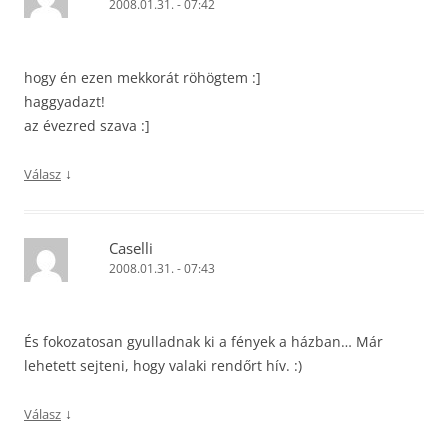
2008.01.31. - 07:42
hogy én ezen mekkorát röhögtem :]
haggyadazt!
az évezred szava :]
↓
Válasz
Caselli
2008.01.31. - 07:43
És fokozatosan gyulladnak ki a fények a házban… Már
lehetett sejteni, hogy valaki rendőrt hív. :)
↓
Válasz