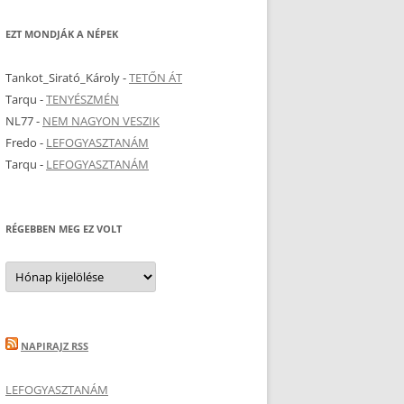
EZT MONDJÁK A NÉPEK
Tankot_Sirató_Károly
-
TETŐN ÁT
Tarqu
-
TENYÉSZMÉN
NL77
-
NEM NAGYON VESZIK
Fredo
-
LEFOGYASZTANÁM
Tarqu
-
LEFOGYASZTANÁM
RÉGEBBEN MEG EZ VOLT
Régebben
meg
ez
volt
NAPIRAJZ RSS
LEFOGYASZTANÁM