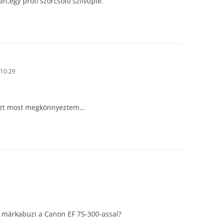
n,egy profi szörcsölő szilvuplé.
 10:29
 Ezt most megkönnyeztem…
 márkabuzi a Canon EF 75-300-assal?