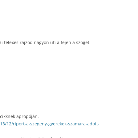
ai telexes rajzod nagyon üti a fején a szöget.
 cikknek apropóján.
013/12/riport-a-szegeny-gyerekek-szamara-adott-