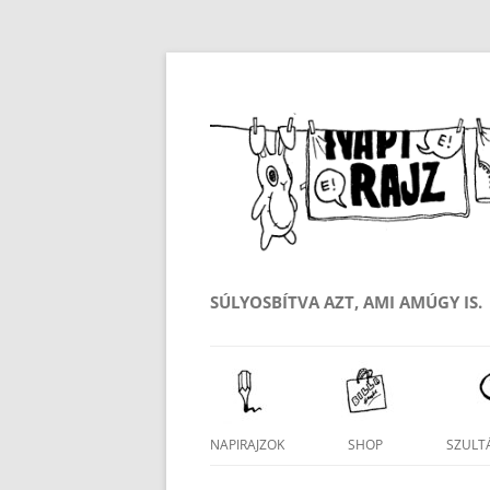
SÚLYOSBÍTVA AZT, AMI AMÚGY IS.
Kilépés
a
tartalomba
NAPIRAJZOK
SHOP
SZULTÁ
SAJÁT FIÓK