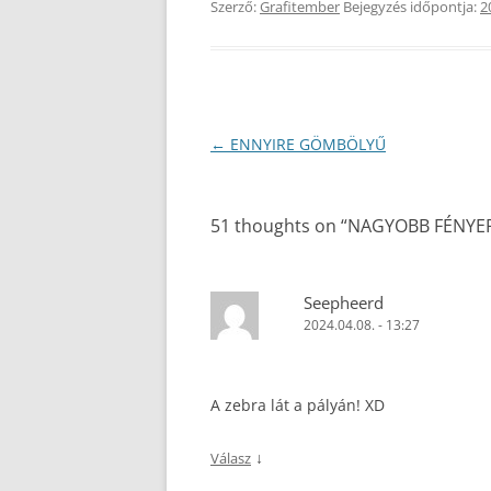
Szerző:
Grafitember
Bejegyzés időpontja:
2
Bejegyzés
←
ENNYIRE GÖMBÖLYŰ
navigáció
51 thoughts on “
NAGYOBB FÉNYE
Seepheerd
2024.04.08. - 13:27
A zebra lát a pályán! XD
↓
Válasz