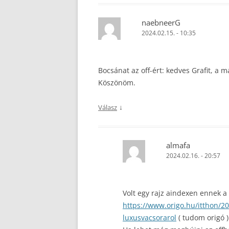
naebneerG
2024.02.15. - 10:35
Bocsánat az off-ért: kedves Grafit, a m
Köszönöm.
↓
Válasz
almafa
2024.02.16. - 20:57
Volt egy rajz aindexen ennek a
https://www.origo.hu/itthon/2
luxusvacsorarol
( tudom origó )