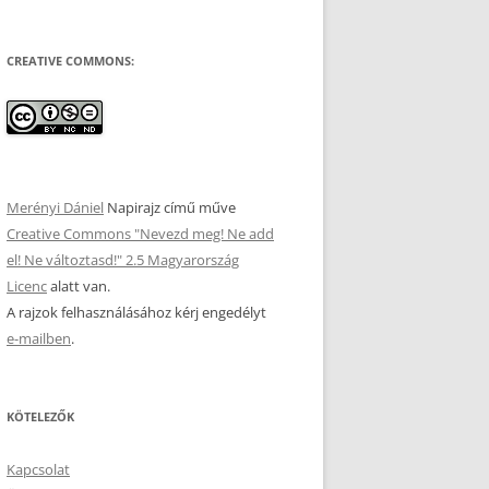
CREATIVE COMMONS:
Merényi Dániel
Napirajz
című műve
Creative Commons "Nevezd meg! Ne add
el! Ne változtasd!" 2.5 Magyarország
Licenc
alatt van.
A rajzok felhasználásához kérj engedélyt
e-mailben
.
KÖTELEZŐK
Kapcsolat