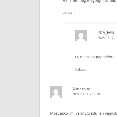
Ha lehet még megbújni az offba
↓
Válasz
PDA_FAN
2024.02.17. -
Ó, micsoda pajtalelet!
↓
Válasz
Almaspite
2024.02.14. - 15:19
Most akkor mi van? Egyedül én vagyok